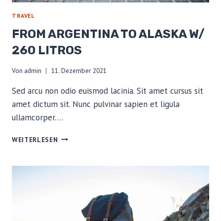
TRAVEL
FROM ARGENTINA TO ALASKA W/
260 LITROS
Von
admin
11. Dezember 2021
Sed arcu non odio euismod lacinia. Sit amet cursus sit
amet dictum sit. Nunc pulvinar sapien et ligula
ullamcorper….
FROM
WEITERLESEN
ARGENTINA
TO
ALASKA
W/
260
LITROS