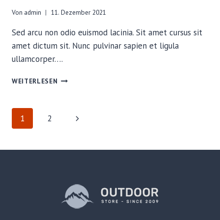
Von
admin
11. Dezember 2021
Sed arcu non odio euismod lacinia. Sit amet cursus sit
amet dictum sit. Nunc pulvinar sapien et ligula
ullamcorper….
NEED
WEITERLESEN
TO
KNOW
KNOTS
SEITENNAVIGATION
Nächste
1
2
FOR
THE
Seite
BACKCOUNTRY