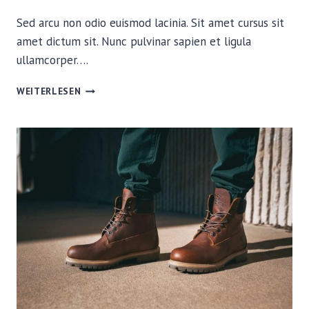
Sed arcu non odio euismod lacinia. Sit amet cursus sit
amet dictum sit. Nunc pulvinar sapien et ligula
ullamcorper….
WHICH
WEITERLESEN
CAMERA
SHOULD
I
TAKE
ON
MY
THRU-
HIKE?