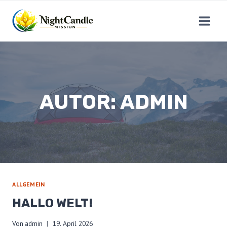
Zum
Inhalt
springen
AUTOR: ADMIN
ALLGEMEIN
HALLO WELT!
Von
admin
19. April 2026