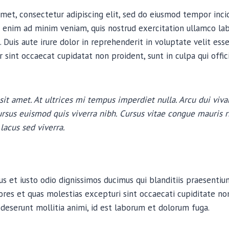
met, consectetur adipiscing elit, sed do eiusmod tempor inci
 enim ad minim veniam, quis nostrud exercitation ullamco labor
uis aute irure dolor in reprehenderit in voluptate velit esse
r sint occaecat cupidatat non proident, sunt in culpa qui offi
sit amet. At ultrices mi tempus imperdiet nulla. Arcu dui viva
rsus euismod quis viverra nibh. Cursus vitae congue mauris 
lacus sed viverra.
s et iusto odio dignissimos ducimus qui blanditiis praesenti
ores et quas molestias excepturi sint occaecati cupiditate non
a deserunt mollitia animi, id est laborum et dolorum fuga.