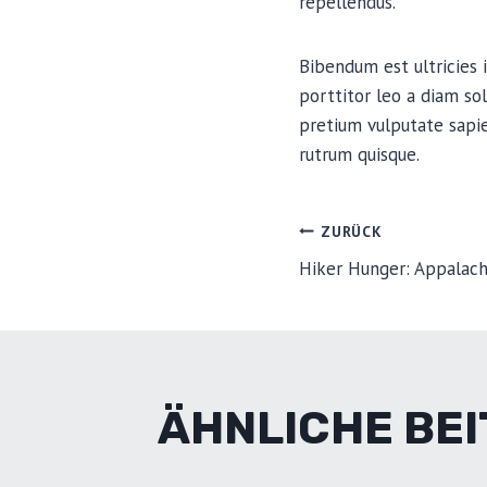
repellendus.
Bibendum est ultricies i
porttitor leo a diam so
pretium vulputate sapie
rutrum quisque.
BEITRA
ZURÜCK
Hiker Hunger: Appalachi
ÄHNLICHE BE