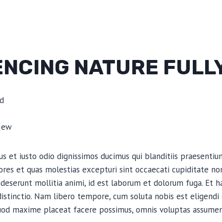
ENCING NATURE FULL
d
New
s et iusto odio dignissimos ducimus qui blanditiis praesenti
ores et quas molestias excepturi sint occaecati cupiditate non
ia deserunt mollitia animi, id est laborum et dolorum fuga. Et
 distinctio. Nam libero tempore, cum soluta nobis est eligendi
uod maxime placeat facere possimus, omnis voluptas assumen