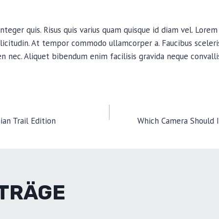
nteger quis. Risus quis varius quam quisque id diam vel. Lorem
llicitudin. At tempor commodo ullamcorper a. Faucibus sceler
n nec. Aliquet bibendum enim facilisis gravida neque convallis
GSNAVIGATION
an Trail Edition
Which Camera Should I
ITRÄGE