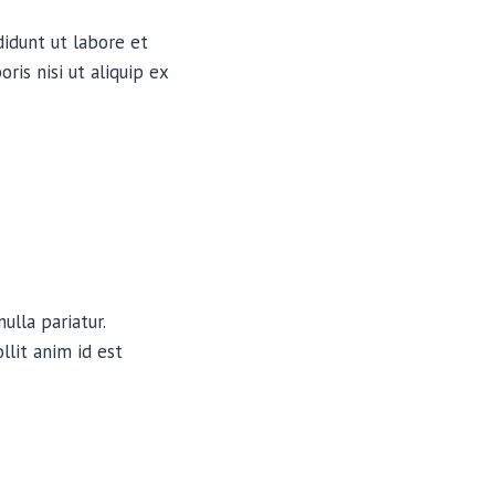
didunt ut labore et
is nisi ut aliquip ex
ulla pariatur.
llit anim id est