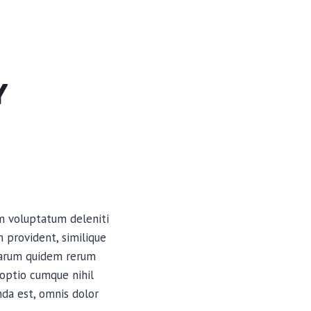
Y
um voluptatum deleniti
 provident, similique
 harum quidem rerum
 optio cumque nihil
da est, omnis dolor