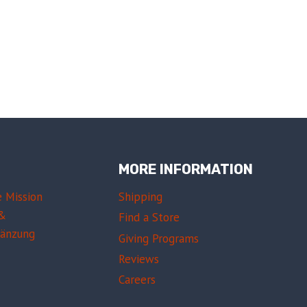
MORE INFORMATION
e Mission
Shipping
 &
Find a Store
gänzung
Giving Programs
Reviews
Careers