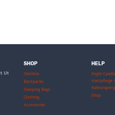
SHOP
HELP
t. Ut
Shelters
Night Candl
Hautpflege
Backpacks
Nahrungser
Sleeping Bags
Shop
Clothing
Accessories